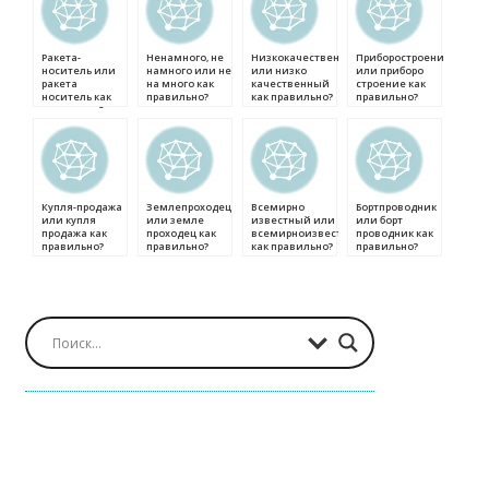
Ракета-
Ненамного, не
Низкокачественный
Приборостроение
носитель или
намного или не
или низко
или приборо
ракета
на много как
качественный
строение как
носитель как
правильно?
как правильно?
правильно?
правильно?
Купля-продажа
Землепроходец
Всемирно
Бортпроводник
или купля
или земле
известный или
или борт
продажа как
проходец как
всемирноизвестный
проводник как
правильно?
правильно?
как правильно?
правильно?