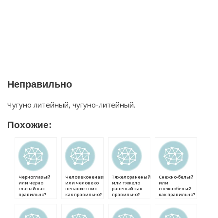
Неправильно
Чугуно литейный, чугуно-литейный.
Похожие:
Черноглазый
Человеконенавистник
Тяжелораненый
Снежно-белый
или черно
или человеко
или тяжело
или
глазый как
ненавистник
раненый как
снежнобелый
правильно?
как правильно?
правильно?
как правильно?