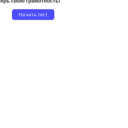
ерь свою грамотность!
Начать тест