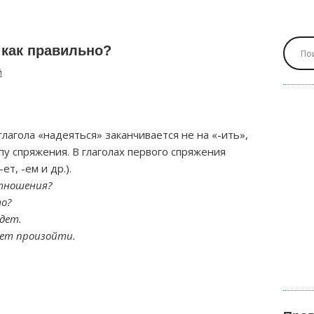
как правильно?
й
лагола «надеяться» заканчивается не на «-ить»,
пу спряжения. В глаголах первого спряжения
ет, -ем и др.).
отношения?
то?
идет.
жет произойти.