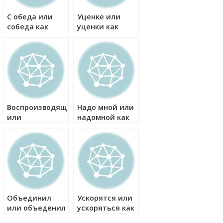
ать
С обеда или
Уценке или
собеда как
уценки как
ать
правильно?
правильно?
Воспроизводящими
Надо мной или
или
надомной как
воспроизводящеми
правильно?
как правильно?
Объединил
Ускорятся или
или объеденил
ускоряться как
как правильно?
правильно?