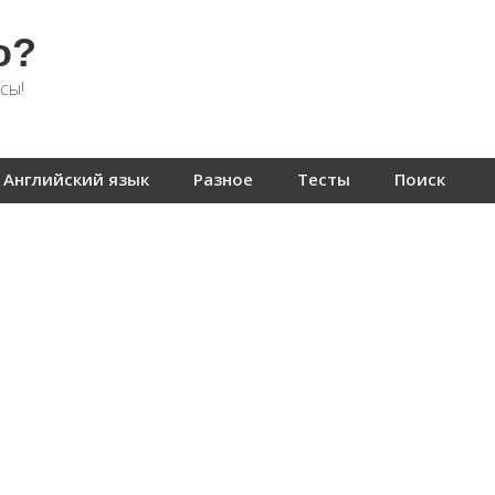
о?
сы!
Английский язык
Разное
Тесты
Поиск