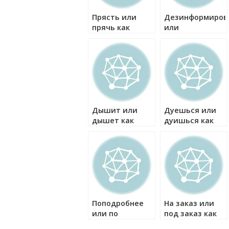
Прясть или
Дезинформиров
прячь как
или
правильно?
дезынформиров
как правильно?
Дышит или
Дуешься или
дышет как
дуишься как
правильно?
правильно?
Поподробнее
На заказ или
или по
под заказ как
подробнее как
правильно?