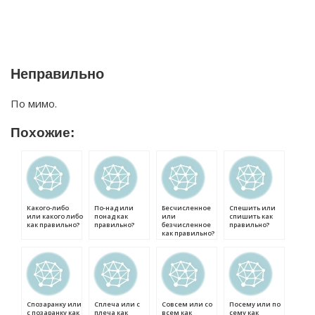
Неправильно
По мимо.
Похожие:
Какого-либо
По-над или
Бесчисленное
Спешить или
или какого либо
понад как
или
спишить как
как правильно?
правильно?
безчисленное
правильно?
как правильно?
Спозаранку или
Сплеча или с
Совсем или со
Посему или по
с позаранку как
плеча как
всем как
сему как