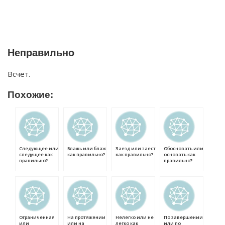
Неправильно
Всчет.
Похожие:
Следующее или
Блажь или блаж
Заезд или заест
Обосновать или
следущее как
как правильно?
как правильно?
основать как
правильно?
правильно?
Ограниченная
На протяжении
Нелегко или не
По завершении
или
или на
легко как
или по