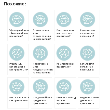
Похожие:
Эфемерный или
Взволнованы
Расстроен или
Шомпол или
эфимерный как
или
растроен как
шемпол как
правильно?
взволнованны
правильно?
правильно?
как правильно?
Рубить или
Назначение
Из или изо как
Кальян или
колоть дрова
или
правильно?
кольян как
как правильно?
предназначение
правильно?
как правильно?
ВзятА или взЯта
Преданный или
Подчас или под
Издавна или из
как правильно?
предан как
час как
давна как
правильно?
правильно?
правильно?