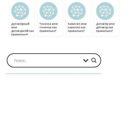
ДоговОрный
Точечка или
Зависел или
ДоговОр или
или
точичка как
зависил как
дОговор как
договорнОй как
правильно?
правильно?
правильно?
правильно?