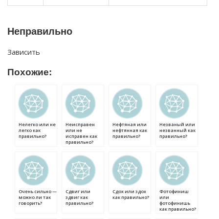
Неправильно
Зависить
Похожие:
Нелегко или не
Неисправен
Нефтяная или
Незваный или
легко как
или не
нефтянная как
незванный как
правильно?
исправен как
правильно?
правильно?
правильно?
Очень сильно —
Сдвиг или
Сдох или здох
Фотофиниш
можно ли так
здвиг как
как правильно?
или
говорить?
правильно?
фотофинишь
как правильно?