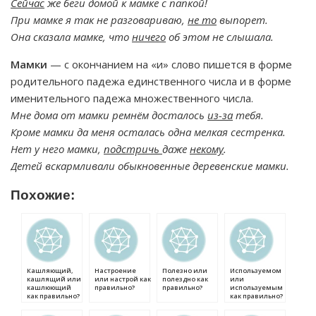
Сейчас
же беги домой к мамке с папкой!
При мамке я так не разговариваю,
не то
выпорет.
Она сказала мамке, что
ничего
об этом не слышала.
Мамки
— с окончанием на «и» слово пишется в форме
родительного падежа единственного числа и в форме
именительного падежа множественного числа.
Мне дома от мамки ремнём досталось
из-за
тебя.
Кроме мамки да меня осталась одна мелкая сестренка.
Нет у него мамки,
подстричь
даже
некому
.
Детей вскармливали обыкновенные деревенские мамки.
Похожие:
Кашляющий,
Настроение
Полезно или
Используемом
кашлящий или
или настрой как
полездно как
или
кашлюющий
правильно?
правильно?
используемым
как правильно?
как правильно?