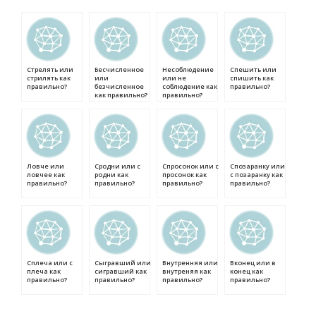
Стрелять или
Бесчисленное
Несоблюдение
Спешить или
стрилять как
или
или не
спишить как
правильно?
безчисленное
соблюдение как
правильно?
как правильно?
правильно?
Ловче или
Сродни или с
Спросонок или с
Спозаранку или
ловчее как
родни как
просонок как
с позаранку как
правильно?
правильно?
правильно?
правильно?
Сплеча или с
Сыгравший или
Внутренняя или
Вконец или в
плеча как
сигравший как
внутреняя как
конец как
правильно?
правильно?
правильно?
правильно?