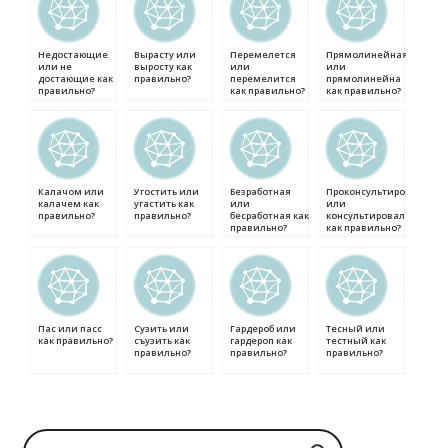
Недостающие
Вырасту или
Перемелется
Прямолинейная
или не
выросту как
или
или
достающие как
правильно?
перемелится
прямолинейна
правильно?
как правильно?
как правильно?
Калачом или
Угостить или
Безработная
Проконсультировалась
калачем как
угастить как
или
или
правильно?
правильно?
бесработная как
консультировалась
правильно?
как правильно?
Пас или пасс
Сузить или
Гардероб или
Тесный или
как правильно?
съузить как
гардероп как
тестный как
правильно?
правильно?
правильно?